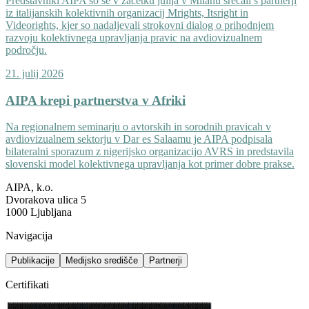
Predstavniki AIPA so se v začetku julija v Milanu srečali s partnerji
iz italijanskih kolektivnih organizacij Mrights, Itsright in
Videorights, kjer so nadaljevali strokovni dialog o prihodnjem
razvoju kolektivnega upravljanja pravic na avdiovizualnem
področju.
21. julij 2026
AIPA krepi partnerstva v Afriki
Na regionalnem seminarju o avtorskih in sorodnih pravicah v
avdiovizualnem sektorju v Dar es Salaamu je AIPA podpisala
bilateralni sporazum z nigerijsko organizacijo AVRS in predstavila
slovenski model kolektivnega upravljanja kot primer dobre prakse.
AIPA, k.o.
Dvorakova ulica 5
1000 Ljubljana
Navigacija
Publikacije
Medijsko središče
Partnerji
Certifikati