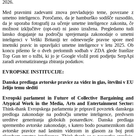
2026.
Med pravnimi zadevami znova prevladujejo teme, povezane z
umetno inteligenco. Poročamo, da je hamburško sodišče razsodilo,
da je uporaba fotografij za učenje umetne inteligence zakonita, če
možnost izključitve (opt-out) ni jasno izražena. Pregledamo tudi
lansko dogajanje na področju sprejemanja zakonodaje o umetni
inteligenci v Veliki Britaniji ter odmevnejše pravne spore med
imetniki pravic in upravljalci umetne inteligence v letu 2025. Ob
koncu pišemo še o dveh prelomnih sodbah v ZDA glede franšize
Top Gun ter o tožbi, ki jo je Google vložil proti podjetju SerpApi
zaradi avtomatiziranega zbiranja podatkov.
EVROPSKE INSTITUCIJE:
Danska predlaga avtorske pravice za videz in glas, številni v EU
želijo temu slediti
Evropski parlament in Future of Collective Bargaining and
Atypical Work in the Media, Arts and Entertainment Sector:
Think-thank Evropskega parlamenta je pripravil povzetek danskega
predloga zakonodaje na področju umetne inteligence, predvsem
ureditve generiranja globokih ponaredkov. Danska predlaga
spremembo avtorske zakonodaje, s katero bodo posameznikom dali
avtorske pravice nad lastnim videzom in glasom za boj proti