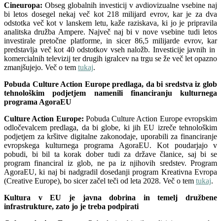
Cineuropa:
Obseg globalnih investicij v avdiovizualne vsebine naj
bi letos dosegel nekaj več kot 218 milijard evrov, kar je za dva
odstotka več kot v lanskem letu, kaže raziskava, ki jo je pripravila
analitska družba Ampere. Največ naj bi v nove vsebine tudi letos
investirale pretočne platforme, in sicer 86,5 milijarde evrov, kar
predstavlja več kot 40 odstotkov vseh naložb. Investicije javnih in
komercialnih televizij ter drugih igralcev na trgu se že več let opazno
zmanjšujejo. Več o tem
tukaj
.
Pobuda Culture Action Europe predlaga, da bi sredstva iz glob
tehnološkim podjetjem namenili financiranju kulturnega
programa AgoraEU
Culture Action Europe:
Pobuda Culture Action Europe evropskim
odločevalcem predlaga, da bi globe, ki jih EU izreče tehnološkim
podjetjem za kršitve digitalne zakonodaje, uporabili za financiranje
evropskega kulturnega programa AgoraEU. Kot poudarjajo v
pobudi, bi bil ta korak dober tudi za države članice, saj bi se
program financiral iz glob, ne pa iz njihovih sredstev. Program
AgoraEU, ki naj bi nadgradil dosedanji program Kreativna Evropa
(Creative Europe), bo sicer začel teči od leta 2028. Več o tem
tukaj
.
Kultura v EU je javna dobrina in temelj družbene
infrastrukture, zato jo je treba podpirati