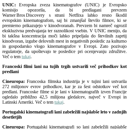
UNIC:
Evropska zveza kinematografov (UNIC) je Evropsko
komisijo opozorila, da bi predlagani prevzem
Warner Bros Discovery s strani Netflixa lahko resno škodil
evropskim kinematografom, saj bi zmanjšal število filmov, ki se
premierno prikazujejo v kinodvoranah. Prevzem bi namreč ogrozil
ekskluzivna predvajanja ter raznolikost vsebin. V UNIC menijo, da
bi takšna koncentracija moči lahko pripeljala do številnih zaprtij
kinodvoran, izgube delovnih mest in negativnih posledic za kulturno
in gospodarsko vlogo kinematografov v Evropi. Zato pozivajo
regulatorje, da upoštevajo te posledice pri ocenjevanju združitve.
Več o tem
tukaj
.
Francoski filmi lani na tujih trgih ustvarili več prihodkov kot
predlani
Cineuropa:
Francoska filmska industrija je v tujini lani ustvarila
272 milijonov evrov prihodkov, kar je za šest odstotkov več kot
predlani. Francoske filme si je lani v kinematografih izven Francije
ogledalo približno 42,5 milijona gledalcev, največ v Evropi in
Latinski Ameriki. Več o tem
tukaj
.
Portugalski kinematografi lani zabeležili najslabše leto v zadnjih
desetletjih
Cineuropa:
Portugalski kinematografi so lani zabeležili najslabše