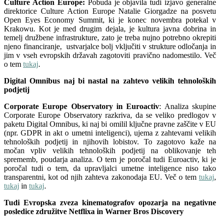
Culture Action Europe:
Pobuda je objavila tudi izjavo generalne
direktorice Culture Action Europe Natalie Giorgadze na posvetu
Open Eyes Economy Summit, ki je konec novembra potekal v
Krakowu. Kot je med drugim dejala, je kultura javna dobrina in
temelj družbene infrastrukture, zato je treba nujno potrebno okrepiti
njeno financiranje, ustvarjalce bolj vključiti v strukture odločanja in
jim v vseh evropskih državah zagotoviti pravično nadomestilo. Več
o tem
tukaj
.
Digital Omnibus naj bi nastal na zahtevo velikih tehnoloških
podjetij
Corporate Europe Observatory in Euroactiv
: Analiza skupine
Corporate Europe Observatory razkriva, da se veliko predlogov v
paketu Digital Omnibus, ki naj bi omilil ključne pravne zaščite v EU
(npr. GDPR in akt o umetni inteligenci), ujema z zahtevami velikih
tehnoloških podjetij in njihovih lobistov. To zagotovo kaže na
močan vpliv velikih tehnoloških podjetij na oblikovanje teh
sprememb, poudarja analiza. O tem je poročal tudi Euroactiv, ki je
poročal tudi o tem, da upravljalci umetne inteligence niso tako
transparentni, kot od njih zahteva zakonodaja EU. Več o tem
tukaj
,
tukaj
in
tukaj
.
Tudi Evropska zveza kinematografov opozarja na negativne
posledice združitve Netflixa in Warner Bros Discovery