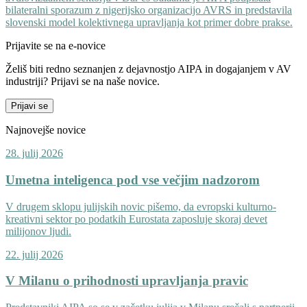
bilateralni sporazum z nigerijsko organizacijo AVRS in predstavila
slovenski model kolektivnega upravljanja kot primer dobre prakse.
Prijavite se na e-novice
Želiš biti redno seznanjen z dejavnostjo AIPA in dogajanjem v AV
industriji? Prijavi se na naše novice.
Prijavi se
Najnovejše novice
28. julij 2026
Umetna inteligenca pod vse večjim nadzorom
V drugem sklopu julijskih novic pišemo, da evropski kulturno-
kreativni sektor po podatkih Eurostata zaposluje skoraj devet
milijonov ljudi.
22. julij 2026
V Milanu o prihodnosti upravljanja pravic