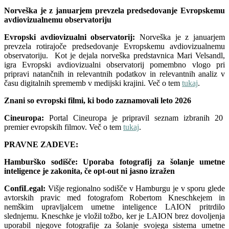
Norveška je z januarjem prevzela predsedovanje Evropskemu
avdiovizualnemu observatoriju
Evropski avdiovizualni observatorij:
Norveška je z januarjem
prevzela rotirajoče predsedovanje Evropskemu avdiovizualnemu
observatoriju. Kot je dejala norveška predstavnica Mari Velsandl,
igra Evropski avdiovizualni observatorij pomembno vlogo pri
pripravi natančnih in relevantnih podatkov in relevantnih analiz v
času digitalnih sprememb v medijski krajini. Več o tem
tukaj
.
Znani so evropski filmi, ki bodo zaznamovali leto 2026
Cineuropa:
Portal Cineuropa je pripravil seznam izbranih 20
premier evropskih filmov. Več o tem
tukaj
.
PRAVNE ZADEVE:
Hamburško sodišče: Uporaba fotografij za šolanje umetne
inteligence je zakonita, če opt-out ni jasno izražen
ConfiLegal:
Višje regionalno sodišče v Hamburgu je v sporu glede
avtorskih pravic med fotografom Robertom Kneschkejem in
nemškim upravljalcem umetne inteligence LAION pritrdilo
slednjemu. Kneschke je vložil tožbo, ker je LAION brez dovoljenja
uporabil njegove fotografije za šolanje svojega sistema umetne