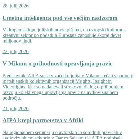
28. julij 2026
Umetna inteligenca pod vse večjim nadzorom
V drugem sklopu julijskih novic pišemo, da evropski kulturno-
kreativni sektor po podatkih Eurostata zaposluje skoraj devet
milijonov ljudi.
22. julij 2026
V Milanu o prihodnosti upravljanja pravic
Predstavniki AIPA so se v začetku julija v Milanu srečali s partnerji
iz italijanskih kolektivnih organizacij Mrights, Itsright in
Videorights, kjer so nadaljevali strokovni dialog o prihodnjem
razvoju kolektivnega upravljanja pravic na avdiovizualnem
področju.
21. julij 2026
AIPA krepi partnerstva v Afriki
Na regionalnem seminarju o avtorskih in sorodnih pravicah v
avdiovizualnem sektorju v Dar es Salaamu je AIPA podpisala