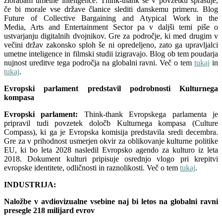
zlorabam umetne inteligence. Think-thank se v povzetku sprašuje,
če bi morale vse države članice slediti danskemu primeru. Blog
Future of Collective Bargaining and Atypical Work in the
Media, Arts and Entertainment Sector pa v daljši temi piše o
ustvarjanju digitalnih dvojnikov. Gre za področje, ki med drugim v
večini držav zakonsko sploh še ni opredeljeno, zato ga upravljalci
umetne inteligence in filmski studii izigravajo. Blog ob tem poudarja
nujnost ureditve tega področja na globalni ravni. Več o tem
tukaj
in
tukaj
.
Evropski parlament predstavil podrobnosti Kulturnega
kompasa
Evropski parlament:
Think-thank Evropskega parlamenta je
pripravil tudi povzetek določb Kulturnega kompasa (Culture
Compass), ki ga je Evropska komisija predstavila sredi decembra.
Gre za v prihodnost usmerjen okvir za oblikovanje kulturne politike
EU, ki bo leta 2028 nasledil Evropsko agendo za kulturo iz leta
2018. Dokument kulturi pripisuje osrednjo vlogo pri krepitvi
evropske identitete, odličnosti in raznolikosti. Več o tem
tukaj
.
INDUSTRIJA:
Naložbe v avdiovizualne vsebine naj bi letos na globalni ravni
presegle 218 milijard evrov