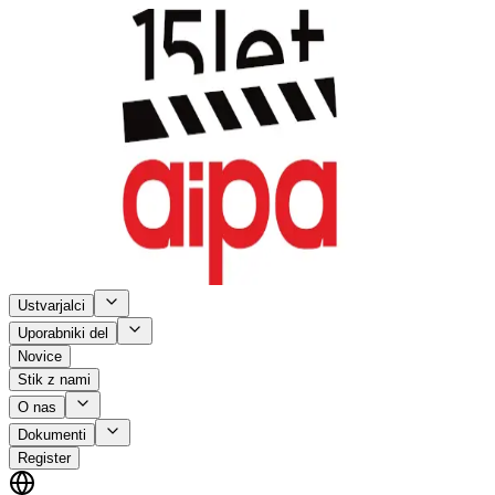
Ustvarjalci
Uporabniki del
Novice
Stik z nami
O nas
Dokumenti
Register