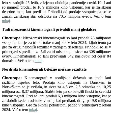
leto v zadnjih 25 letih, z izjemo obdobja pandemije covid-19. Lani
so namreč prodali le 10,9 milijona kino vstopnic, kar je za skoraj
desetino manj kot predlani. Prihodki od prodaje vstopnic pa so se
znižali za skoraj štiri odstotke na 70,5 milijona evrov. Več o tem
tukaj
.
Tudi nizozemski kinematografi privabili manj gledalcev
Cineuropa:
Nizozemski kinematografi so lani prodali 28 milijonov
vstopnic, kar je za tri odstotke manj kot v letu 2024, kljub temu pa
gre za drugi najboljši rezultat v zadnjem desetletju. Prihodki so se v
primerjavi s predlani znižali za tri odstotke, in sicer na 308 milijonov
evrov. Kinematografi so lani predvajali 542 naslovov, od česar 84
domačih. Več o tem
tukaj
.
Nordijski kinematografi beležijo mešane rezultate
Cineuropa:
Kinematografi v nordijskih državah so imeli lani
različno uspešno leto. Prodaja kino vstopnic na Danskem in
Norveškem se je zvišala, in sicer za 4,5 oz. 2,5 odstotka na 10,25
milijona oz. 8,37 milijona. Slabše leto pa so beležili finski in švedski
kinematografi. Prvi so lani prodali 6,3 milijona kino vstopnic, kar je
za dobrih sedem odstotkov manj kot predlani, drugi pa 9,8 milijona
kino vstopnic. Gre za skoraj petodstotni padec v primerjavi z letom
2024. Več o tem
tukaj
.