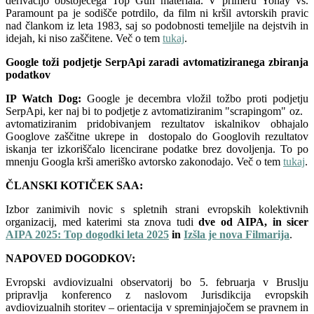
derivacijo obstoječega Top Gun materiala. V primeru Yonay vs.
Paramount pa je sodišče potrdilo, da film ni kršil avtorskih pravic
nad člankom iz leta 1983, saj so podobnosti temeljile na dejstvih in
idejah, ki niso zaščitene. Več o tem
tukaj
.
Google toži podjetje SerpApi zaradi avtomatiziranega zbiranja
podatkov
IP Watch Dog:
Google je decembra vložil tožbo proti podjetju
SerpApi, ker naj bi to podjetje z avtomatiziranim "scrapingom" oz.
avtomatiziranim pridobivanjem rezultatov iskalnikov obhajalo
Googlove zaščitne ukrepe in dostopalo do Googlovih rezultatov
iskanja ter izkoriščalo licencirane podatke brez dovoljenja. To po
mnenju Googla krši ameriško avtorsko zakonodajo. Več o tem
tukaj
.
ČLANSKI KOTIČEK SAA:
Izbor zanimivih novic s spletnih strani evropskih kolektivnih
organizacij, med katerimi sta znova tudi
dve od AIPA, in sicer
AIPA 2025: Top dogodki leta 2025
in
Izšla je nova Filmarija
.
NAPOVED DOGODKOV:
Evropski avdiovizualni observatorij bo 5. februarja v Bruslju
pripravlja konferenco z naslovom Jurisdikcija evropskih
avdiovizualnih storitev – orientacija v spreminjajočem se pravnem in