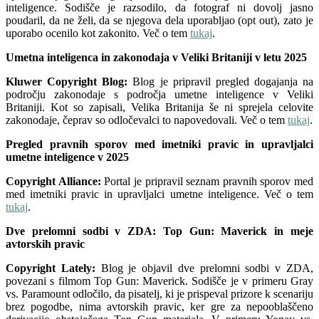
inteligence. Sodišče je razsodilo, da fotograf ni dovolj jasno
poudaril, da ne želi, da se njegova dela uporabljao (opt out), zato je
uporabo ocenilo kot zakonito. Več o tem
tukaj
.
Umetna inteligenca in zakonodaja v Veliki Britaniji v letu 2025
Kluwer Copyright Blog:
Blog je pripravil pregled dogajanja na
področju zakonodaje s področja umetne inteligence v Veliki
Britaniji. Kot so zapisali, Velika Britanija še ni sprejela celovite
zakonodaje, čeprav so odločevalci to napovedovali. Več o tem
tukaj
.
Pregled pravnih sporov med imetniki pravic in upravljalci
umetne inteligence v 2025
Copyright Alliance:
Portal je pripravil seznam pravnih sporov med
med imetniki pravic in upravljalci umetne inteligence. Več o tem
tukaj
.
Dve prelomni sodbi v ZDA: Top Gun: Maverick in meje
avtorskih pravic
Copyright Lately:
Blog je objavil dve prelomni sodbi v ZDA,
povezani s filmom Top Gun: Maverick. Sodišče je v primeru Gray
vs. Paramount odločilo, da pisatelj, ki je prispeval prizore k scenariju
brez pogodbe, nima avtorskih pravic, ker gre za nepooblaščeno