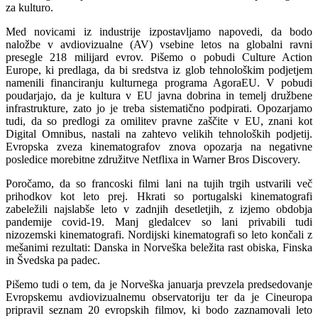
za kulturo.
Med novicami iz industrije izpostavljamo napovedi, da bodo
naložbe v avdiovizualne (AV) vsebine letos na globalni ravni
presegle 218 milijard evrov. Pišemo o pobudi Culture Action
Europe, ki predlaga, da bi sredstva iz glob tehnološkim podjetjem
namenili financiranju kulturnega programa AgoraEU. V pobudi
poudarjajo, da je kultura v EU javna dobrina in temelj družbene
infrastrukture, zato jo je treba sistematično podpirati. Opozarjamo
tudi, da so predlogi za omilitev pravne zaščite v EU, znani kot
Digital Omnibus, nastali na zahtevo velikih tehnoloških podjetij.
Evropska zveza kinematografov znova opozarja na negativne
posledice morebitne združitve Netflixa in Warner Bros Discovery.
Poročamo, da so francoski filmi lani na tujih trgih ustvarili več
prihodkov kot leto prej. Hkrati so portugalski kinematografi
zabeležili najslabše leto v zadnjih desetletjih, z izjemo obdobja
pandemije covid-19. Manj gledalcev so lani privabili tudi
nizozemski kinematografi. Nordijski kinematografi so leto končali z
mešanimi rezultati: Danska in Norveška beležita rast obiska, Finska
in Švedska pa padec.
Pišemo tudi o tem, da je Norveška januarja prevzela predsedovanje
Evropskemu avdiovizualnemu observatoriju ter da je Cineuropa
pripravil seznam 20 evropskih filmov, ki bodo zaznamovali leto