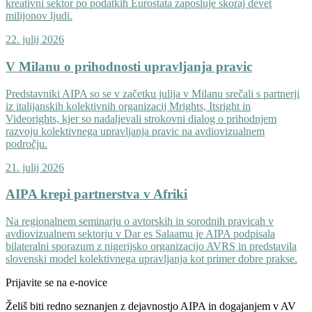
kreativni sektor po podatkih Eurostata zaposluje skoraj devet
milijonov ljudi.
22. julij 2026
V Milanu o prihodnosti upravljanja pravic
Predstavniki AIPA so se v začetku julija v Milanu srečali s partnerji
iz italijanskih kolektivnih organizacij Mrights, Itsright in
Videorights, kjer so nadaljevali strokovni dialog o prihodnjem
razvoju kolektivnega upravljanja pravic na avdiovizualnem
področju.
21. julij 2026
AIPA krepi partnerstva v Afriki
Na regionalnem seminarju o avtorskih in sorodnih pravicah v
avdiovizualnem sektorju v Dar es Salaamu je AIPA podpisala
bilateralni sporazum z nigerijsko organizacijo AVRS in predstavila
slovenski model kolektivnega upravljanja kot primer dobre prakse.
Prijavite se na e-novice
Želiš biti redno seznanjen z dejavnostjo AIPA in dogajanjem v AV