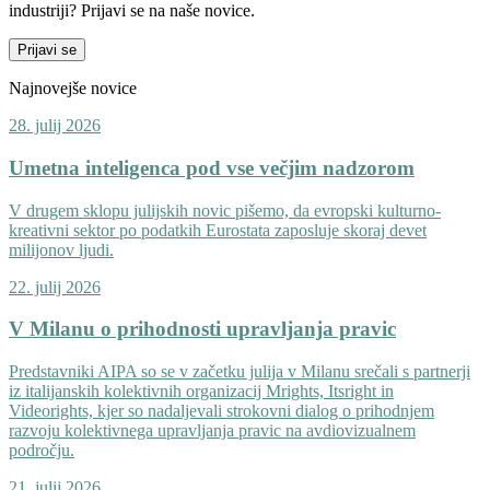
industriji? Prijavi se na naše novice.
Prijavi se
Najnovejše novice
28. julij 2026
Umetna inteligenca pod vse večjim nadzorom
V drugem sklopu julijskih novic pišemo, da evropski kulturno-
kreativni sektor po podatkih Eurostata zaposluje skoraj devet
milijonov ljudi.
22. julij 2026
V Milanu o prihodnosti upravljanja pravic
Predstavniki AIPA so se v začetku julija v Milanu srečali s partnerji
iz italijanskih kolektivnih organizacij Mrights, Itsright in
Videorights, kjer so nadaljevali strokovni dialog o prihodnjem
razvoju kolektivnega upravljanja pravic na avdiovizualnem
področju.
21. julij 2026