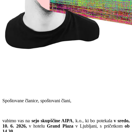
Spoštovane članice, spoštovani člani,
vabimo vas na
sejo skupščine AIPA
, k.o., ki bo potekala
v sredo,
10. 6. 2026,
v hotelu
Grand Plaza
v Ljubljani, s pričetkom
ob
14.30
.