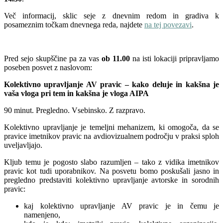
Več informacij, sklic seje z dnevnim redom in gradiva k
posameznim točkam dnevnega reda, najdete
na tej povezavi
.
Pred sejo skupščine pa za vas
ob 11.00
na isti lokaciji pripravljamo
poseben posvet z naslovom:
Kolektivno upravljanje AV pravic – kako deluje in kakšna je
vaša vloga pri tem in kakšna je vloga AIPA
90 minut. Pregledno. Vsebinsko. Z razpravo.
Kolektivno upravljanje je temeljni mehanizem, ki omogoča, da se
pravice imetnikov pravic na avdiovizualnem področju v praksi sploh
uveljavljajo.
Kljub temu je pogosto slabo razumljen – tako z vidika imetnikov
pravic kot tudi uporabnikov. Na posvetu bomo poskušali jasno in
pregledno predstaviti kolektivno upravljanje avtorske in sorodnih
pravic:
kaj kolektivno upravljanje AV pravic je in čemu je
namenjeno,