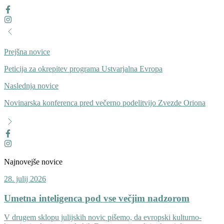
Prejšna novice
Peticija za okrepitev programa Ustvarjalna Evropa
Naslednja novice
Novinarska konferenca pred večerno podelitvijo Zvezde Oriona
Najnovejše novice
28. julij 2026
Umetna inteligenca pod vse večjim nadzorom
V drugem sklopu julijskih novic pišemo, da evropski kulturno-