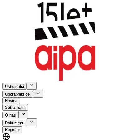
Ustvarjalci
Uporabniki del
Novice
Stik z nami
O nas
Dokumenti
Register