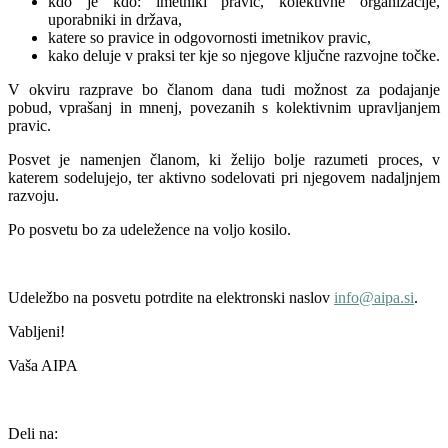
kdo je kdo: imetniki pravic, kolektivne organizacije,
uporabniki in država,
katere so pravice in odgovornosti imetnikov pravic,
kako deluje v praksi ter kje so njegove ključne razvojne točke.
V okviru razprave bo članom dana tudi možnost za podajanje
pobud, vprašanj in mnenj, povezanih s kolektivnim upravljanjem
pravic.
Posvet je namenjen članom, ki želijo bolje razumeti proces, v
katerem sodelujejo, ter aktivno sodelovati pri njegovem nadaljnjem
razvoju.
Po posvetu bo za udeležence na voljo kosilo.
Udeležbo na posvetu potrdite na elektronski naslov
info@aipa.si
.
Vabljeni!
Vaša AIPA
Deli na: