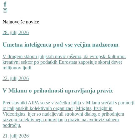
Najnovejše novice
28. julij 2026
Umetna inteligenca pod vse večjim nadzorom
V drugem sklopu julijskih novic pišemo, da evropski kulturno-
kreativni sektor po podatkih Eurostata zaposluje skoraj devet
milijonov ljudi.
22. julij 2026
V Milanu o prihodnosti upravljanja pravic
Predstavniki AIPA so se v začetku julija v Milanu srečali s partnerji
iz italijanskih kolektivnih organizacij Mrights, Itsright in
Videorights, kjer so nadaljevali strokovni dialog o prihodnjem
razvoju kolektivnega upravljanja pravic na avdiovizualnem
področju.
21. julij 2026