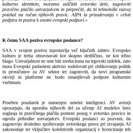
kulturno identiteto, moramo zaščititi avtorsko delo, zagotoviti
pravično plačilo ustvarjalcem in preprečiti, da bi tehnološki razvoj
potekal na račun njihovih pravic. AIPA ta prizadevanja v celoti
podpira in poziva k enotni evropski podpori
.«
K čemu SAA poziva evropske poslance?
SAA v svojem pozivu izpostavlja več ključnih zahtev. Evropsko
kulturo je treba obravnavati kot skupno dediščino, ne kot tržno
blago. Ustvarjalnost ne sme biti zreducirana na trgovski izdelek, zato
mora Evropski parlament aktivno sodelovati pri oblikovanju politik
in proračunov za AV sektor ter zagotoviti, da novi programski
okvirji in platforme ne bodo zmanjševali podpore kulturnim
vsebinam.
Poseben poudarek je namenjen umetni inteligenci. AV avtorji
opozarjajo, da uporaba njihovih del za učenje AI modelov brez
soglasja in pravičnega plačila pomeni poseg v avtorsko pravico in
ogroža prihodke ustvarjalcev. Evropski poslanci so pozvani, da
zagotovijo dosledno spoštovanje avtorskega prava pri izvajanju AI
zakonodaje ter vključitev kolektivnih organizacij v licenciranje teh