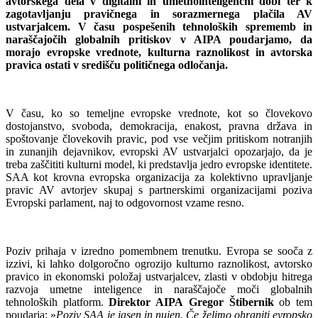
avtorskega dela v digitalni in umetnointeligenčni dobi ter k
zagotavljanju pravičnega in sorazmernega plačila AV
ustvarjalcem. V času pospešenih tehnoloških sprememb in
naraščajočih globalnih pritiskov v AIPA poudarjamo, da
morajo evropske vrednote, kulturna raznolikost in avtorska
pravica ostati v središču političnega odločanja.
V času, ko so temeljne evropske vrednote, kot so človekovo
dostojanstvo, svoboda, demokracija, enakost, pravna država in
spoštovanje človekovih pravic, pod vse večjim pritiskom notranjih
in zunanjih dejavnikov, evropski AV ustvarjalci opozarjajo, da je
treba zaščititi kulturni model, ki predstavlja jedro evropske identitete.
SAA kot krovna evropska organizacija za kolektivno upravljanje
pravic AV avtorjev skupaj s partnerskimi organizacijami poziva
Evropski parlament, naj to odgovornost vzame resno.
Poziv prihaja v izredno pomembnem trenutku. Evropa se sooča z
izzivi, ki lahko dolgoročno ogrozijo kulturno raznolikost, avtorsko
pravico in ekonomski položaj ustvarjalcev, zlasti v obdobju hitrega
razvoja umetne inteligence in naraščajoče moči globalnih
tehnoloških platform.
Direktor AIPA
Gregor Štibernik
ob tem
poudarja: »
Poziv SAA je jasen in nujen. Če želimo ohraniti evropsko