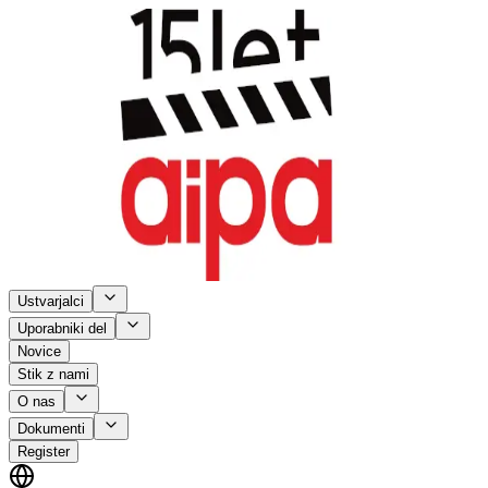
Ustvarjalci
Uporabniki del
Novice
Stik z nami
O nas
Dokumenti
Register