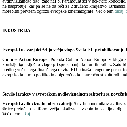
avdiovizualnega trga, zato naj bi Paramount šel v nekatere koncesij
ne nasprotuje, kar pa se ne da reči za Združeno kraljestvo. Britansk
morebitni prevzem ogrozil evropske kinematografe. Več o tem
tukaj
,
INDUSTRIJA
Evropski ustvarjalci želijo večjo vlogo Sveta EU pri oblikovan
Culture Action Europe:
Pobuda Culture Action Europe v blogu z 
komisije igra ključno vlogo pri sprejemanju kulturnih politik. Zato 
predlog večletnega finančnega okvira EU prinaša neugodne posledice z
evropsko kulturno politiko in dolgoročno konkurenčnost kulturnih ind
Število igralcev v evropskem avdiovizualnem sektorju se povečuj
Evropski avdiovizualni observatorij:
Število ponudnikov avdiovizual
širitev pretočnih platform, večja lokalizacija vsebin in nadaljnja digi
Več o tem
tukaj
.