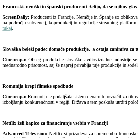
Francoski, nemški in španski producenti želijo, da se njihov glas v
ScreenDaily:
Producenti iz Francije, Nemčije in Španije so oblikov
na področju subvencij, koprodukcij in regulacije streaming platfor
tukaj
.
Slovaška beleži padec domače produkcije, a ostaja zanimiva za t
Cineuropa:
Obseg produkcije slovaške avdiovizualne industrije se
mednarodno prisotnost, saj še naprej privablja tuje produkcije in sod
Romunija krepi filmske spodbude
Cineuropa:
Romunija je podaljšala sistem denarnih povračil za films
izboljšanju konkurenčnosti v regiji. Država s tem poskuša utrditi p
Netflix želi kapico za financiranje vsebin v Franciji
Advanced Television:
Netflix si prizadeva za spremembo francoske 