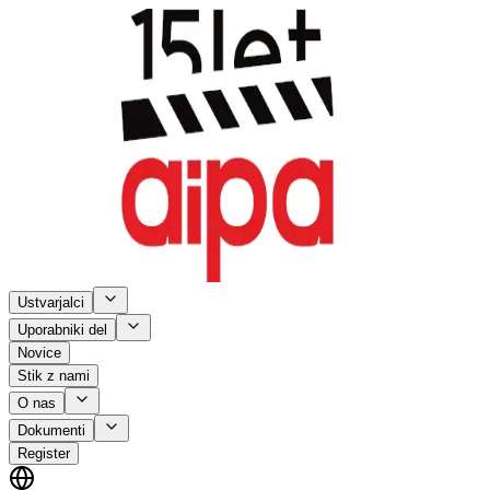
Ustvarjalci
Uporabniki del
Novice
Stik z nami
O nas
Dokumenti
Register