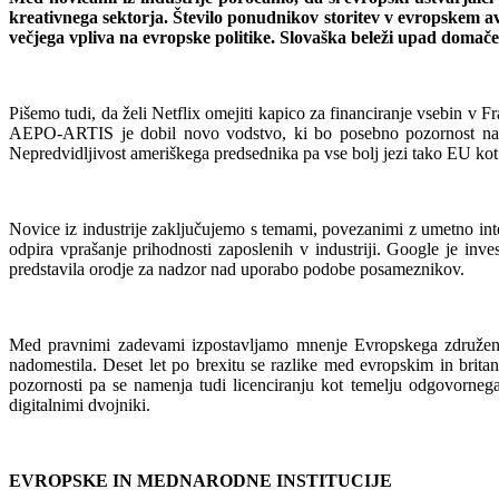
kreativnega sektorja. Število ponudnikov storitev v evropskem avd
večjega vpliva na evropske politike. Slovaška beleži upad domač
Pišemo tudi, da želi Netflix omejiti kapico za financiranje vsebin v F
AEPO-ARTIS je dobil novo vodstvo, ki bo posebno pozornost nam
Nepredvidljivost ameriškega predsednika pa vse bolj jezi tako EU kot 
Novice iz industrije zaključujemo s temami, povezanimi z umetno int
odpira vprašanje prihodnosti zaposlenih v industriji. Google je inv
predstavila orodje za nadzor nad uporabo podobe posameznikov.
Med pravnimi zadevami izpostavljamo mnenje Evropskega združenj
nadomestila. Deset let po brexitu se razlike med evropskim in brit
pozornosti pa se namenja tudi licenciranju kot temelju odgovorneg
digitalnimi dvojniki.
EVROPSKE IN MEDNARODNE INSTITUCIJE