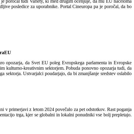
u je poročal tudi Variety, ki med drugim ocenjuje, da mu EU načeloma
dljive posledice za uporabnike. Portal Cineuropa pa je poročal, da bo
goraEU
uro opozarja, da Svet EU poleg Evropskega parlamenta in Evropske
pskim kulturno-kreativnim sektorjem. Pobuda ponovno opozarja tudi, da
 sektorja. Ustvarjalci poudarjajo, da bi zmanjšanje sredstev oslabilo
ani v primerjavi z letom 2024 povečalo za pet odstotkov. Rast poganja
ntacijo trga, kjer se globalni in lokalni ponudniki vse bolj prepletajo.