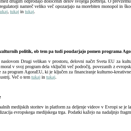
e, med drugim odprodajo določenih delov svojega portfelja. O prevzem
i regulatorji namreč veliko več opozarjajo na morebiten monopol in ško
tukaj
,
tukaj
in
tukaj
.
ju kulturnih politik, ob tem pa tudi poudarjajo pomen programa A
naslovom Drugi velikan v prostoru, delovni načrt Sveta EU za kult
bi moral v svoj program dela vključiti več področij, povezanih z evro
a program AgoraEU, ki je ključen za financiranje kulturno-kreativnega
ustrij. Več o tem
tukaj
in
tukaj
.
e
nih medijskih storitev in platform za deljenje videov v Evropi se je l
talizacija evropskega medijskega trga. Podatki kažejo na nadaljnjo fragme