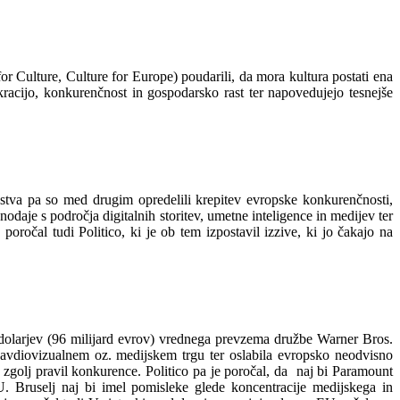
r Culture, Culture for Europe) poudarili, da mora kultura postati ena
okracijo, konkurenčnost in gospodarsko rast ter napovedujejo tesnejše
stva pa so med drugim opredelili krepitev evropske konkurenčnosti,
daje s področja digitalnih storitev, umetne inteligence in medijev ter
ročal tudi Politico, ki je ob tem izpostavil izzive, ki jo čakajo na
 dolarjev (96 milijard evrov) vrednega prevzema družbe Warner Bros.
 avdiovizualnem oz. medijskem trgu ter oslabila evropsko neodvisno
e zgolj pravil konkurence. Politico pa je poročal, da naj bi Paramount
. Bruselj naj bi imel pomisleke glede koncentracije medijskega in