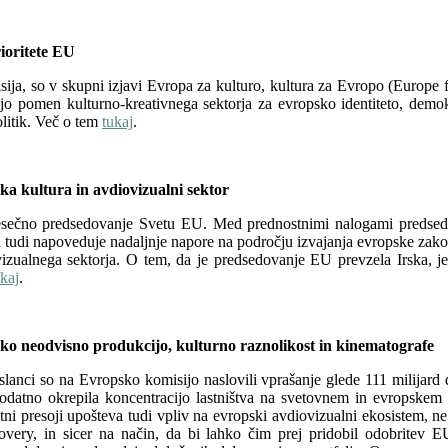
rioritete EU
a, so v skupni izjavi Evropa za kulturo, kultura za Evropo (Europe fo
avljajo pomen kulturno-kreativnega sektorja za evropsko identiteto, dem
litik. Več o tem
tukaj
.
a kultura in avdiovizualni sektor
tmesečno predsedovanje Svetu EU. Med prednostnimi nalogami predsed
 tudi napoveduje nadaljnje napore na področju izvajanja evropske zakono
zualnega sektorja. O tem, da je predsedovanje EU prevzela Irska, je po
ukaj
.
o neodvisno produkcijo, kulturno raznolikost in kinematografe
lanci so na Evropsko komisijo naslovili vprašanje glede 111 milijard
dodatno okrepila koncentracijo lastništva na svetovnem in evropskem
tni presoji upošteva tudi vpliv na evropski avdiovizualni ekosistem, n
ry, in sicer na način, da bi lahko čim prej pridobil odobritev EU