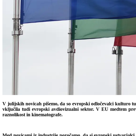
V julijskih novicah pišemo, da so evropski odločevalci kulturo 
vključila tudi evropski avdiovizualni sektor. V EU medtem p
raznolikost in kinematografe.
Med novicami iz industrije poročamo, da si evropski ustvarjalc