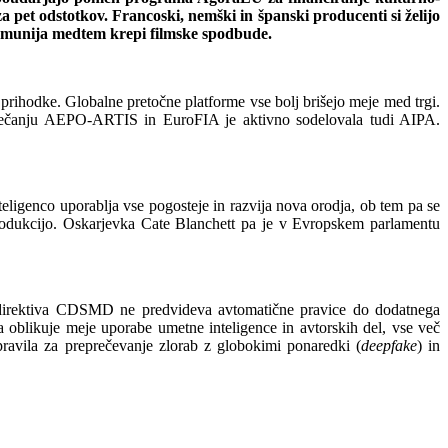
a pet odstotkov. Francoski, nemški in španski producenti si želijo
 Romunija medtem krepi filmske spodbude.
e prihodke. Globalne pretočne platforme vse bolj brišejo meje med trgi.
rečanju AEPO-ARTIS in EuroFIA je aktivno sodelovala tudi AIPA.
ligenco uporablja vse pogosteje in razvija nova orodja, ob tem pa se
o produkcijo. Oskarjevka Cate Blanchett pa je v Evropskem parlamentu
 direktiva CDSMD ne predvideva avtomatične pravice do dodatnega
 oblikuje meje uporabe umetne inteligence in avtorskih del, vse več
ravila za preprečevanje zlorab z globokimi ponaredki (
deepfake
) in