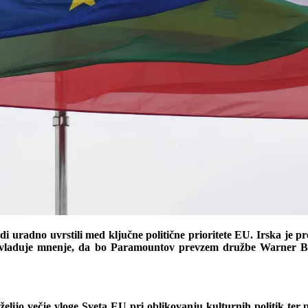
tudi uradno uvrstili med ključne politične prioritete EU. Irska je
revladuje mnenje, da bo Paramountov prevzem družbe Warner Bro
i želijo večje vloge Sveta EU pri oblikovanju kulturnih politik 