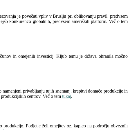
zovanja je povečati vpliv v Bruslju pri oblikovanju pravil, predvsem
čnejšo konkurenco globalnih, predvsem ameriških platform. Več o tem
ačunov in omejenih investicij. Kljub temu je država ohranila močno
o namenjeni privabljanju tujih snemanj, krepitvi domače produkcije in
h produkcijskih centrov. Več o tem
tukaj
.
o produkcijo. Podjetje želi omejitev oz. kapico na področju obveznih