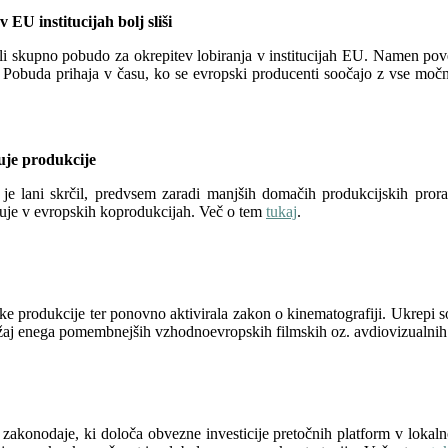
 EU institucijah bolj sliši
ali skupno pobudo za okrepitev lobiranja v institucijah EU. Namen pove
m. Pobuda prihaja v času, ko se evropski producenti soočajo z vse mo
uje produkcije
 je lani skrčil, predvsem zaradi manjših domačih produkcijskih pror
eluje v evropskih koprodukcijah. Več o tem
tukaj
.
ke produkcije ter ponovno aktivirala zakon o kinematografiji. Ukrepi s
oložaj enega pomembnejših vzhodnoevropskih filmskih oz. avdiovizualni
zakonodaje, ki določa obvezne investicije pretočnih platform v lokaln