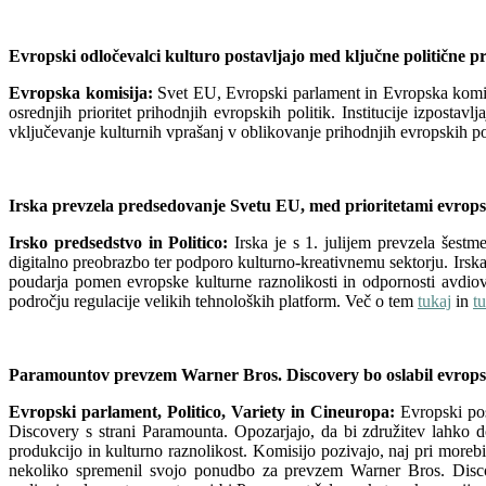
Evropski odločevalci kulturo postavljajo med ključne politične p
Evropska komisija:
Svet EU, Evropski parlament in Evropska komisij
osrednjih prioritet prihodnjih evropskih politik. Institucije izpost
vključevanje kulturnih vprašanj v oblikovanje prihodnjih evropskih po
Irska prevzela predsedovanje Svetu EU, med prioritetami evropsk
Irsko predsedstvo in Politico:
Irska je s 1. julijem prevzela šes
digitalno preobrazbo ter podporo kulturno-kreativnemu sektorju. Irska
poudarja pomen evropske kulturne raznolikosti in odpornosti avdiovi
področju regulacije velikih tehnoloških platform. Več o tem
tukaj
in
t
Paramountov prevzem Warner Bros. Discovery bo oslabil evropsk
Evropski parlament, Politico, Variety in Cineuropa:
Evropski pos
Discovery s strani Paramounta. Opozarjajo, da bi združitev lahko 
produkcijo in kulturno raznolikost. Komisijo pozivajo, naj pri morebi
nekoliko spremenil svojo ponudbo za prevzem Warner Bros. Discove