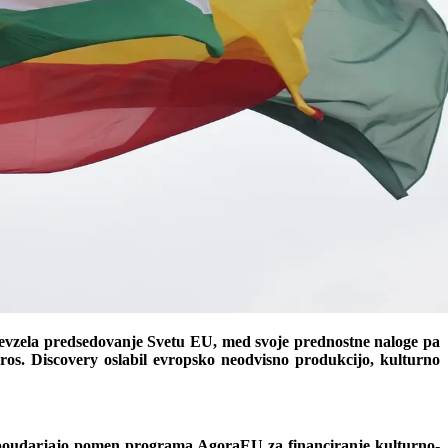
 prevzela predsedovanje Svetu EU, med svoje prednostne naloge pa
s. Discovery oslabil evropsko neodvisno produkcijo, kulturno
ter poudarjajo pomen programa AgoraEU za financiranje kulturno-