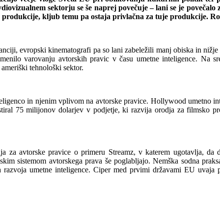
iovizualnem sektorju se še naprej povečuje – lani se je povečalo z
e produkcije, kljub temu pa ostaja privlačna za tuje produkcije.
ranciji, evropski kinematografi pa so lani zabeležili manj obiska in nižj
enilo varovanju avtorskih pravic v času umetne inteligence. Na s
ameriški tehnološki sektor.
eligenco in njenim vplivom na avtorske pravice. Hollywood umetno inte
estiral 75 milijonov dolarjev v podjetje, ki razvija orodja za filmsk
a za avtorske pravice o primeru Streamz, v katerem ugotavlja, da
anskim sistemom avtorskega prava še poglabljajo. Nemška sodna praksa
a razvoja umetne inteligence. Ciper med prvimi državami EU uvaja p